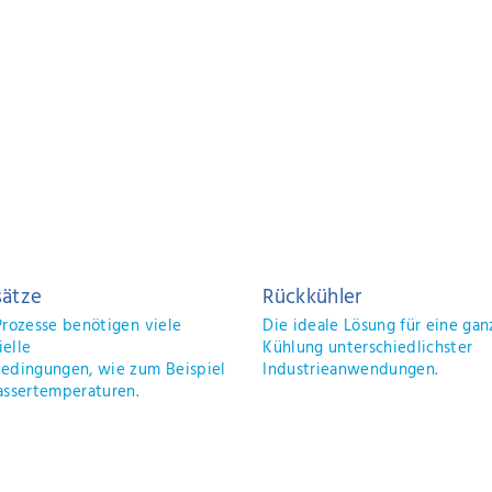
Bitte k
Georg Ba
Leiter V
Telefon
E-Mail
ETECHNIK