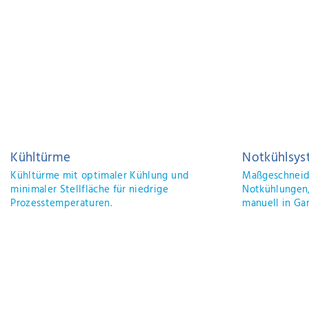
Klimatisierung
Kal
Wir bringen Ihnen die Kälte dorthin, wo Sie
Für 
sie haben wollen, passgenau dimensioniert
Betr
und mit hoher Effizienz.
Anw
bes