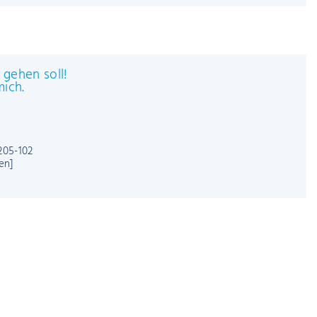
 einmal schnell gehen soll!
ontaktieren Sie mich.
Wenzel
 Vermietung
+49 (0)3375 5205-102
[E-Mail anzeigen]
 einmal schnell gehen soll!