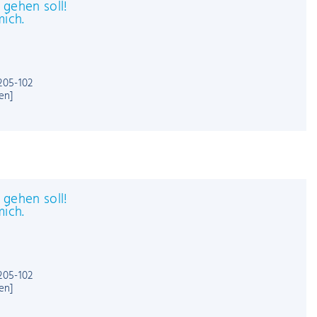
 einmal schnell gehen soll!
ontaktieren Sie mich.
lemm
 Vermietung
+49 (0)3375 5205-102
[E-Mail anzeigen]