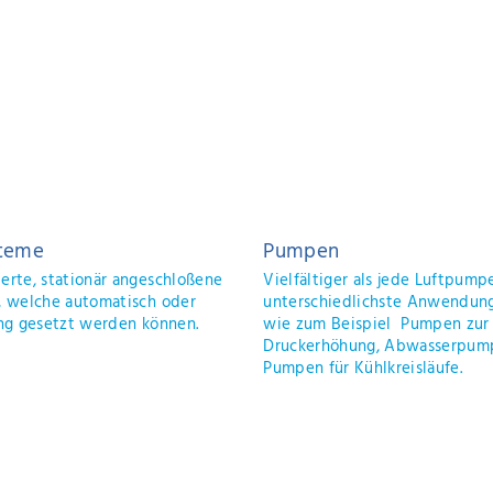
twassersätze
Rückkühl
spezielle Prozesse benötigen viele
Die ideale
iebe spezielle
Kühlung un
endungsbedingungen, wie zum Beispiel
Industrie
timmte Wassertemperaturen.