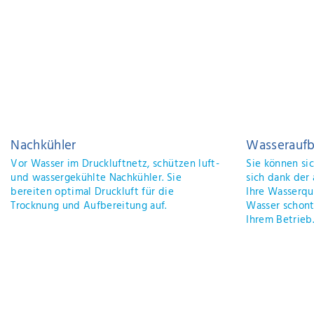
Kühltürme
Not
Kühltürme mit optimaler Kühlung und
Maßg
minimaler Stellfläche für niedrige
Not
Prozesstemperaturen.
manu