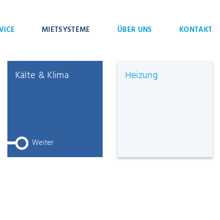
EERING
SERVICE
MIETSYSTEME
m
Kälte & Klima
Weiter
ör &