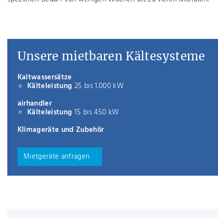
klimatisieren ihre Räume mit geringstem I
Unsere Mietkälteanlagen sind eine kostengün
vorhandenen Kühl- oder Klimatisierungskap
bei Kälteausfall. Lösungen für temporäre Käl
speziellen Bedarf von wenigen Wochen bis z
Unsere mietbaren Käl
Kaltwassersätze
Kälteleistung
25 bis 1.000 kW
airhandler
Kälteleistung
15 bis 450 kW