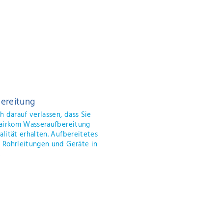
kühlsysteme
Pumpen
eschneiderte, stationär angeschloßene
Vielfältig
kühlungen, welche automatisch oder
unterschie
ell in Gang gesetzt werden können.
wie zum B
Druckerhö
Pumpen für