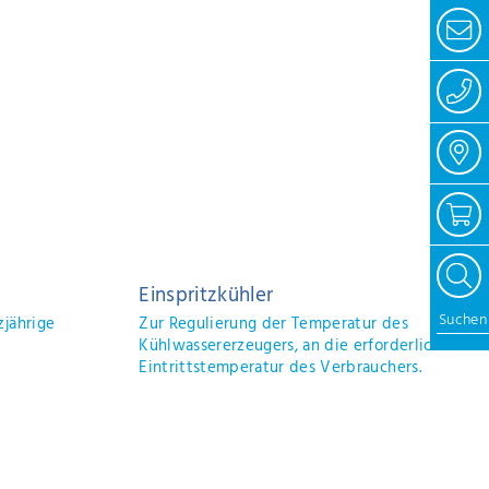
ontaktieren Sie mich.
chstein
ermietung
+49 (0)3375 5205-102
[E-Mail anzeigen]