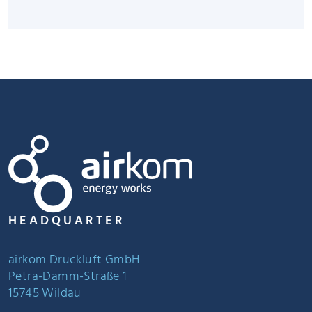
HEADQUARTER
airkom Druckluft GmbH
Petra-Damm-Straße 1
15745 Wildau